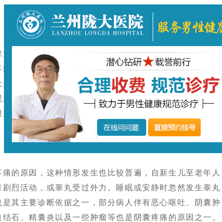
丸炎，睾丸炎是引起睾丸炎的原因非常多，如流行性腮腺
痛、肿大;淋病;淋病是目前发病率的性传播疾病，严重时
大;细菌经尿道逆行至附睾和睾丸，造成附睾炎，睾丸炎。
现为单侧疼痛，多为钝痛或牵拉痛，呈持续性。这种情形的
很多男性阴囊疼痛的原因之一。
痛的原因，这种情形发生也比较普遍，自新生儿至老年人
有剧烈活动，或睾丸受过外力。睡眠或安静时忽然发生睾丸
也是其主要诊断依据之一，部分病人伴有恶心呕吐、阴囊肿
道结石、精囊炎以及一些肿瘤等也是阴囊疼痛的原因之一。