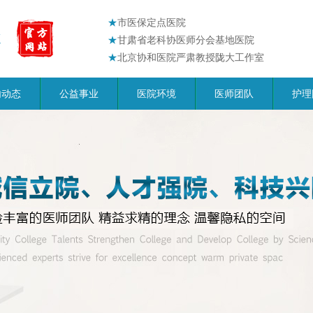
★
市医保定点医院
★
甘肃省老科协医师分会基地医院
★
北京协和医院严肃教授陇大工作室
内动态
公益事业
医院环境
医师团队
护理