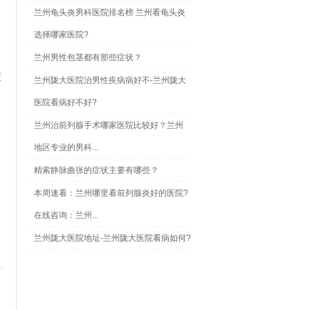
兰州龟头炎男科医院排名榜 兰州看龟头炎
选择哪家医院?
兰州男性包茎都有那些症状？
症
兰州陇大医院治男性疾病病好不-兰州陇大
医院看病好不好?
兰州治前列腺手术哪家医院比较好？兰州
地区专业的男科...
精索静脉曲张的症状主要有哪些？
本周速看：兰州哪里看前列腺炎好的医院?
在线咨询：兰州...
兰州陇大医院地址-兰州陇大医院看病如何?