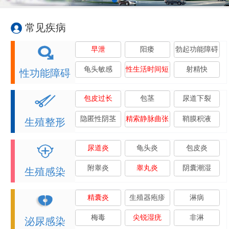
常见疾病
早泄
阳痿
勃起功能障碍
龟头敏感
性生活时间短
射精快
性功能障碍
包皮过长
包茎
尿道下裂
隐匿性阴茎
精索静脉曲张
鞘膜积液
生殖整形
尿道炎
龟头炎
包皮炎
附睾炎
睾丸炎
阴囊潮湿
生殖感染
精囊炎
生殖器疱疹
淋病
梅毒
尖锐湿疣
非淋
泌尿感染