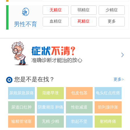
无精症
弱精症
少精症
血精症
死精症
更多
男性不育
您是不是在找？
更多>
尿频尿急尿痛
阳痿早泄
包皮包茎
龟头红点疙瘩
尿道口红肿
阴囊潮湿 肿痛
性欲减退
前列腺肿胀
输精管堵塞
无精 少精
勃起不坚
射精疼痛