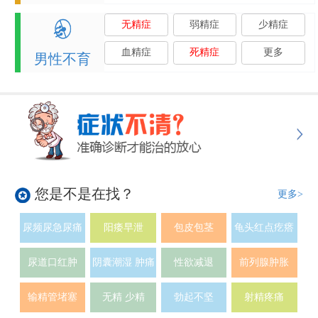
无精症
弱精症
少精症
血精症
死精症
更多
男性不育
您是不是在找？
更多>
尿频尿急尿痛
阳痿早泄
包皮包茎
龟头红点疙瘩
尿道口红肿
阴囊潮湿 肿痛
性欲减退
前列腺肿胀
输精管堵塞
无精 少精
勃起不坚
射精疼痛