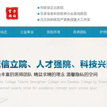
★
市医保定点医院
★
甘肃省老科协医师分会基地医院
★
北京协和医院严肃教授陇大工作室
内动态
公益事业
医院环境
医师团队
护理