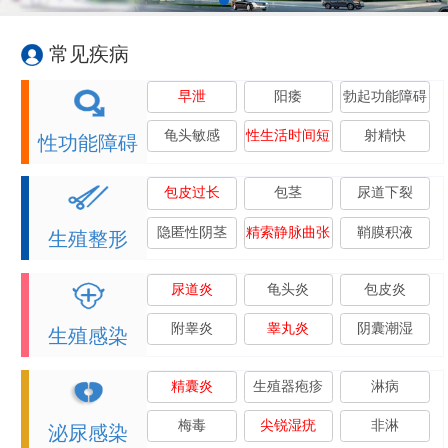
常见疾病
早泄
阳痿
勃起功能障碍
龟头敏感
性生活时间短
射精快
性功能障碍
包皮过长
包茎
尿道下裂
隐匿性阴茎
精索静脉曲张
鞘膜积液
生殖整形
尿道炎
龟头炎
包皮炎
附睾炎
睾丸炎
阴囊潮湿
生殖感染
精囊炎
生殖器疱疹
淋病
梅毒
尖锐湿疣
非淋
泌尿感染