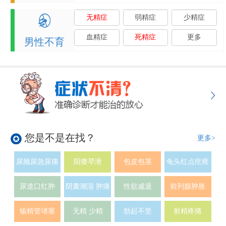
无精症
弱精症
少精症
血精症
死精症
更多
男性不育
您是不是在找？
更多>
尿频尿急尿痛
阳痿早泄
包皮包茎
龟头红点疙瘩
尿道口红肿
阴囊潮湿 肿痛
性欲减退
前列腺肿胀
输精管堵塞
无精 少精
勃起不坚
射精疼痛